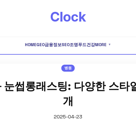
Clock
HOME
GEO
금융
정보
SEO
조명
푸드
건강
MORE
▼
병원
 눈썹롱래스팅: 다양한 스타일
개
2025-04-23