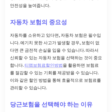
안전성을 높여줍니다.
자동차 보험의 중요성
자동차를 소유하고 있다면, 자동차 보험은 필수입
니다. 예기치 못한 사고가 발생할 경우, 보험이 없
다면 큰 금전적 손실을 입을 수 있습니다. 따라서
신뢰할 수 있는 자동차 보험을 선택하는 것이 중요
합니다.
티맵보험료할인방법
을 활용하면 보험료
를 절감할 수 있는 기회를 제공받을 수 있습니다.
이와 같은 할인 방법을 통해 효율적으로 보험료를
관리할 수 있습니다.
당근보험을 선택해야 하는 이유