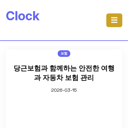
Clock
☰
보험
당근보험과 함께하는 안전한 여행
과 자동차 보험 관리
2026-03-15