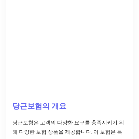
당근보험의 개요
당근보험은 고객의 다양한 요구를 충족시키기 위
해 다양한 보험 상품을 제공합니다. 이 보험은 특