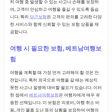
히 여행 중 발생할 수 있는 사고나 손해를 보장하
여, 고객이 안심하고 여행을 즐길 수 있도록 돕습
니다. 특히
당근보험
은 고객의 편의를 고려한 다양
한 서비스와 함께 신뢰할 수 있는 보험 상품을 제
공합니다.
여행 시 필요한 보험, 베트남여행보
험
여행을 계획할 때 가장 먼저 고려해야 할 것은 안
전입니다. 특히 외국으로 여행을 갈 때는 예상치
못한 사고나 질병에 대비할 필요가 있습니다. 이러
한 점에서
베트남여행보험
은 여행자에게 매우 유
용한 선택입니다. 이 보험은 의료비, 여행 취소 비
용, 개인 물품 도난 등의 상황을 보장하여 여행의