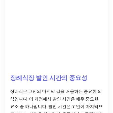
장례식장 발인 시간의 중요성
장례식은 고인의 마지막 길을 배웅하는 중요한 의
식입니다. 이 과정에서 발인 시간은 매우 중요한
요소 중 하나입니다. 발인 시간은 고인이 마지막으