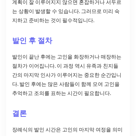
계획이 잘 이루어지지 않으면 혼잡하거나 서두르
는 상황이 발생할 수 있습니다. 그러므로 미리 숙
지하고 준비하는 것이 필수적입니다.
발인 후 절차
발인이 끝난 후에는 고인을 화장하거나 매장하는
절차가 이어집니다. 이 과정 역시 유족과 친지들
간의 마지막 인사가 이루어지는 중요한 순간입니
다. 발인 후에는 많은 사람들이 함께 모여 고인을
추억하고 조의를 표하는 시간이 필요합니다.
결론
장례식의 발인 시간은 고인의 마지막 여정을 의미