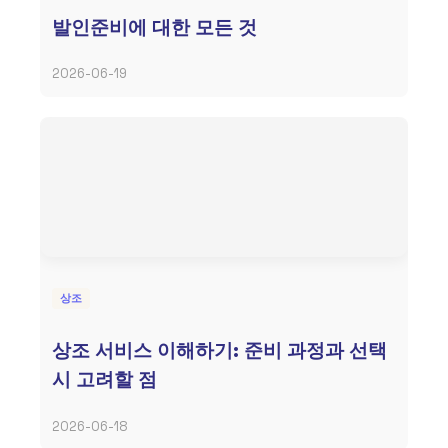
발인준비에 대한 모든 것
2026-06-19
상조
상조 서비스 이해하기: 준비 과정과 선택
시 고려할 점
2026-06-18